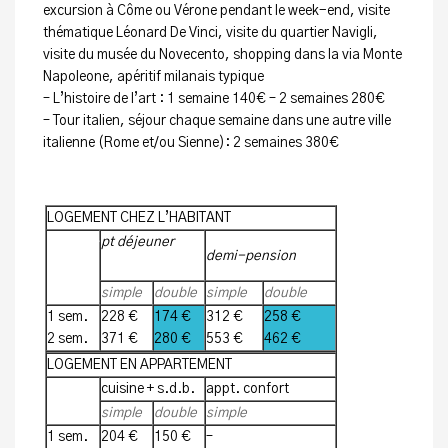
excursion à Côme ou Vérone pendant le week-end, visite
thématique Léonard De Vinci, visite du quartier Navigli,
visite du musée du Novecento, shopping dans la via Monte
Napoleone, apéritif milanais typique
– L’histoire de l’art : 1 semaine 140€ – 2 semaines 280€
– Tour italien, séjour chaque semaine dans une autre ville
italienne (Rome et/ou Sienne): 2 semaines 380€
LOGEMENT CHEZ L’HABITANT
chbr—–
pt déjeuner
demi-pension
simple
double
simple
double
1 sem.
228 €
174 €
312 €
258 €
2 sem.
371 €
280 €
553 €
462 €
LOGEMENT EN APPARTEMENT
d
cuisine + s.d.b.
appt. confort
simple
double
simple
double
1 sem.
204 €
150 €
–