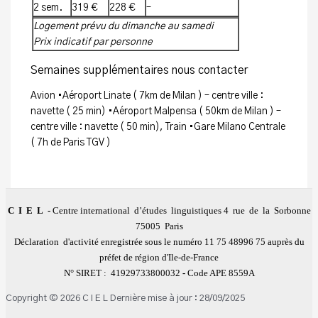
2 sem.
319 €
228 €
–
Logement prévu du dimanche au samedi
Prix indicatif par personne
Semaines supplémentaires nous contacter
Avion •Aéroport Linate ( 7km de Milan ) – centre ville :
navette ( 25 min) •Aéroport Malpensa ( 50km de Milan ) –
centre ville : navette ( 50 min), Train •Gare Milano Centrale
( 7h de Paris TGV )
C I E L
-
Centre international d’études linguistiques
4 rue de la Sorbonne
75005 Paris
Déclaration d'activité enregistrée sous le numéro 11 75 48996 75 auprès du
préfet de région d'Ile-de-France
N° SIRET : 41929733800032
-
Code APE 8559A
Copyright © 2026 C I E L Dernière mise à jour : 28/09/2025