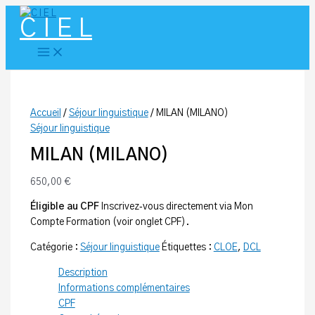
Aller
C I E L
au
contenu
Accueil
/
Séjour linguistique
/ MILAN (MILANO)
Séjour linguistique
MILAN (MILANO)
650,00
€
Éligible au CPF
Inscrivez‑vous directement via Mon
Compte Formation (voir onglet CPF).
Catégorie :
Séjour linguistique
Étiquettes :
CLOE
,
DCL
Description
Informations complémentaires
CPF